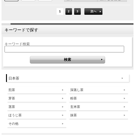
1
2
3
次へ
キーワードで探す
キーワード検索
日本茶
煎茶
深蒸し茶
芽茶
粉茶
茎茶
玄米茶
ほうじ茶
抹茶
その他