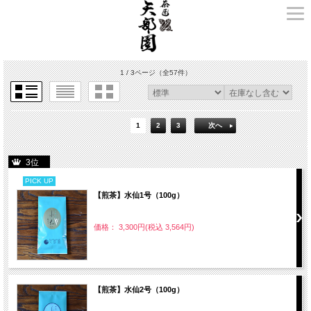
1 / 3ページ
（全57件）
1
2
3
次へ
3位
PICK UP
【煎茶】水仙1号（100g）
価格： 3,300円(税込 3,564円)
【煎茶】水仙2号（100g）